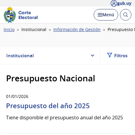
gub.uy
Corte
Abrir
Desplegar
Menú
Electoral
busc
Ruta
Inicio
Institucional
Información de Gestión
Presupuesto 
de
navegación
Institucional
Filtros
Presupuesto Nacional
01/01/2026
Presupuesto del año 2025
Tiene disponible el presupuesto anual del año 2025