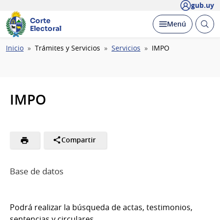
gub.uy
Corte
Abrir
Desplegar
Menú
Electoral
busc
Ruta
Inicio
Trámites y Servicios
Servicios
IMPO
de
navegación
IMPO
Compartir
Base de datos
Podrá realizar la búsqueda de actas, testimonios,
sentencias y circulares