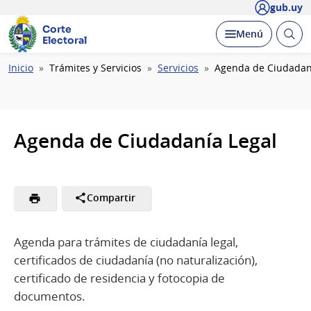
gub.uy
Corte
Abrir
Desplegar
Menú
Electoral
busc
Ruta
Inicio
Trámites y Servicios
Servicios
Agenda de Ciudadan
de
navegación
Agenda de Ciudadanía Legal
Compartir
Agenda para trámites de ciudadanía legal,
certificados de ciudadanía (no naturalización),
certificado de residencia y fotocopia de
documentos.