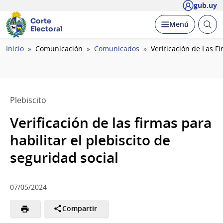
gub.uy
Corte
Abrir
Desplegar
Menú
Electoral
busc
Ruta
Inicio
Comunicación
Comunicados
Verificación de Las Fi
de
navegación
Plebiscito
Verificación de las firmas para
habilitar el plebiscito de
seguridad social
07/05/2024
Compartir