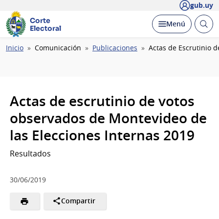
gub.uy
Corte
Abrir
Desplegar
Menú
Electoral
busc
Ruta
Inicio
Comunicación
Publicaciones
Actas de Escrutinio 
de
navegación
Actas de escrutinio de votos
observados de Montevideo de
las Elecciones Internas 2019
Resultados
30/06/2019
Compartir