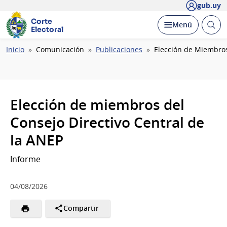
gub.uy
Corte
Abrir
Desplegar
Menú
Electoral
busc
Ruta
Inicio
Comunicación
Publicaciones
Elección de Miembros
de
navegación
Elección de miembros del
Consejo Directivo Central de
la ANEP
Informe
04/08/2026
Compartir