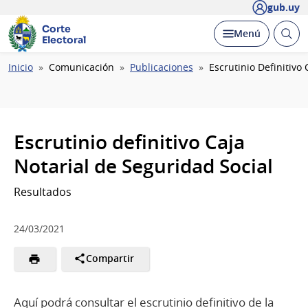
gub.uy
Corte
Abrir
Desplegar
Menú
Electoral
busc
Ruta
Inicio
Comunicación
Publicaciones
Escrutinio Definitivo
de
navegación
Escrutinio definitivo Caja
Notarial de Seguridad Social
Resultados
24/03/2021
Compartir
Aquí podrá consultar el escrutinio definitivo de la