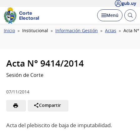
gub.uy
Corte
Abrir
Desplegar
Menú
Electoral
busc
Ruta
Inicio
Institucional
Información Gestión
Actas
Acta N°
de
navegación
Acta N° 9414/2014
Sesión de Corte
07/11/2014
Compartir
Acta del plebiscito de baja de imputabilidad.