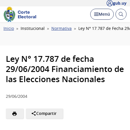
gub.uy
Corte
Abrir
Desplegar
Menú
Electoral
busc
Ruta
Inicio
Institucional
Normativa
Ley N° 17.787 de Fecha 29
de
navegación
Ley N° 17.787 de fecha
29/06/2004 Financiamiento de
las Elecciones Nacionales
29/06/2004
Compartir