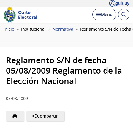
gub.uy
Corte
Abrir
Desplegar
Menú
Electoral
busc
Ruta
Inicio
Institucional
Normativa
Reglamento S/N de Fecha 
de
navegación
Reglamento S/N de fecha
05/08/2009 Reglamento de la
Elección Nacional
05/08/2009
Compartir