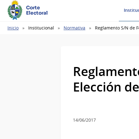
Corte
Institu
Electoral
Ruta
Inicio
Institucional
Normativa
Reglamento S/N de Fe
de
navegación
Reglamento
Elección de
14/06/2017