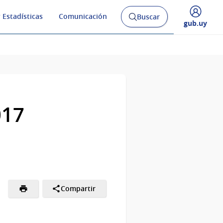
 Estadísticas
Comunicación
Buscar
Abrir
Desplegar
gub.uy
buscador
menú
y
de
017
Compartir