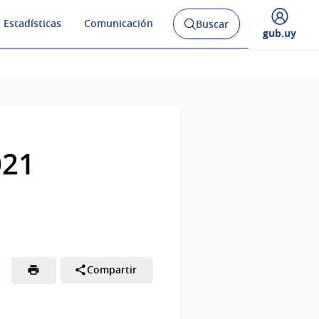
 Estadísticas
Comunicación
Buscar
Abrir
Desplegar
gub.uy
buscador
menú
y
de
021
Compartir