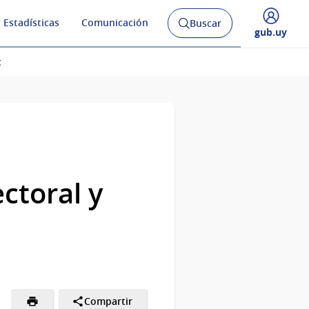
 Estadísticas
Comunicación
Buscar
Abrir
Desplegar
gub.uy
buscador
menú
y
de
c
ectoral y
Compartir