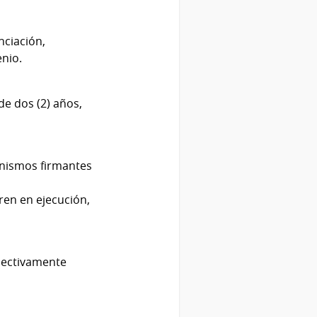
anciación,
enio.
 de dos (2) años,
ganismos firmantes
ren en ejecución,
spectivamente