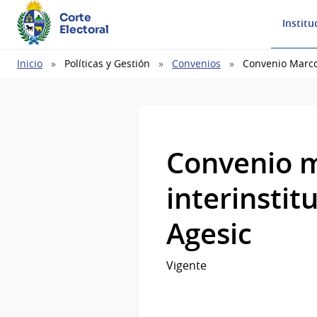
Corte
Institu
Electoral
Ruta
Inicio
Políticas y Gestión
Convenios
Convenio Marco 
de
navegación
Convenio m
interinstit
Agesic
Vigente