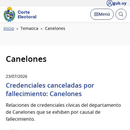
gub.uy
Corte
Abrir
Desplegar
Menú
Electoral
busc
Ruta
Inicio
Tematica
Canelones
de
navegación
Canelones
23/07/2026
Credenciales canceladas por
fallecimiento: Canelones
Relaciones de credenciales cívicas del departamento
de Canelones que se exhiben por causal de
fallecimiento.