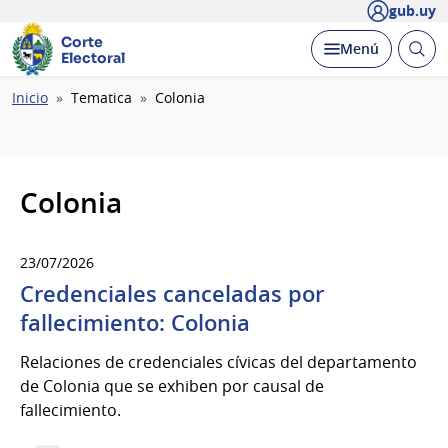
gub.uy
Corte
Abrir
Desplegar
Menú
Electoral
busc
Ruta
Inicio
Tematica
Colonia
de
navegación
Colonia
23/07/2026
Credenciales canceladas por
fallecimiento: Colonia
Relaciones de credenciales cívicas del departamento
de Colonia que se exhiben por causal de
fallecimiento.