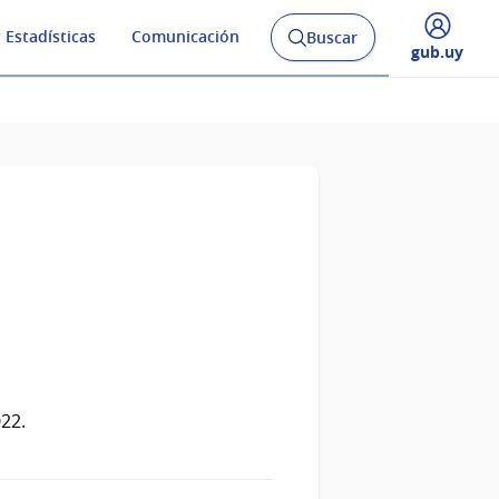
 Estadísticas
Comunicación
Buscar
Abrir
Desplegar
gub.uy
buscador
menú
y
de
022.