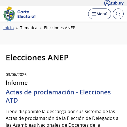
gub.uy
Corte
Abrir
Desplegar
Menú
Electoral
busc
Ruta
Inicio
Tematica
Elecciones ANEP
de
navegación
Elecciones ANEP
03/06/2026
Informe
Actas de proclamación - Elecciones
ATD
Tiene disponible la descarga por sus sistema de las
Actas de proclamación de la Elección de Delegados a
las Asambleas Nacionales de Docentes de la