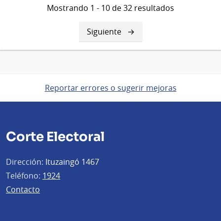
Mostrando 1 - 10 de 32 resultados
Siguiente
Siguiente
página
Reportar errores o sugerir mejoras
Corte Electoral
Dirección:
Ituzaingó 1467
Teléfono:
1924
Contacto