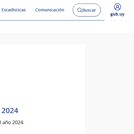
 Estadísticas
Comunicación
Buscar
Abrir
Desplegar
gub.uy
buscador
menú
y
de
o 2024
l año 2024.