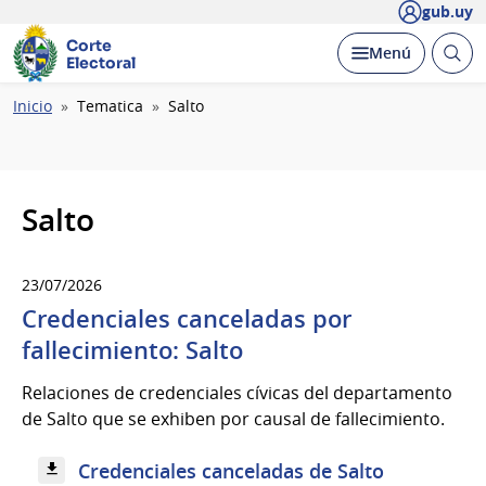
gub.uy
Corte
Abrir
Desplegar
Menú
Electoral
busc
Ruta
Inicio
Tematica
Salto
de
navegación
Salto
23/07/2026
Credenciales canceladas por
fallecimiento: Salto
Relaciones de credenciales cívicas del departamento
de Salto que se exhiben por causal de fallecimiento.
Credenciales canceladas de Salto