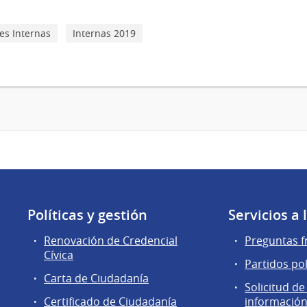
es Internas
Internas 2019
Políticas y gestión
Servicios a
Renovación de Credencial
Preguntas f
Cívica
Partidos pol
Carta de Ciudadanía
Solicitud de
Certificado de Ciudadanía
información