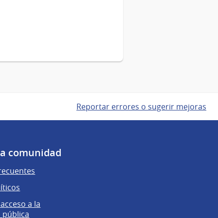
Reportar errores o sugerir mejoras
 la comunidad
recuentes
íticos
 acceso a la
 pública