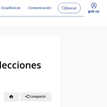
 Estadísticas
Comunicación
Buscar
Abrir
Desplegar
gub.uy
buscador
menú
y
de
elecciones
Compartir