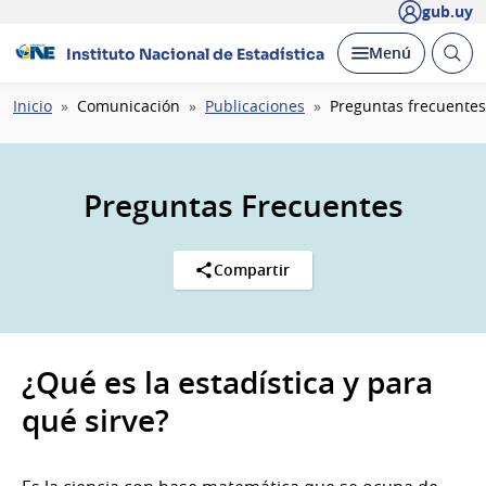
gub.uy
Abrir
Desplegar
Menú
Instituto Nacional de Estadística
busc
Ruta
Inicio
Comunicación
Publicaciones
Preguntas frecuentes
de
navegación
Preguntas Frecuentes
Compartir
¿Qué es la estadística y para
qué sirve?