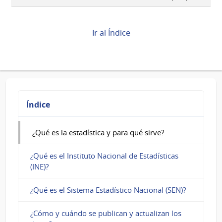
transversales
de
Book
Ir al Índice
para
¿Qué
es
la
Índice
estadística
¿Qué es la estadística y para qué sirve?
y
para
¿Qué es el Instituto Nacional de Estadísticas
(INE)?
qué
sirve?
¿Qué es el Sistema Estadístico Nacional (SEN)?
¿Cómo y cuándo se publican y actualizan los