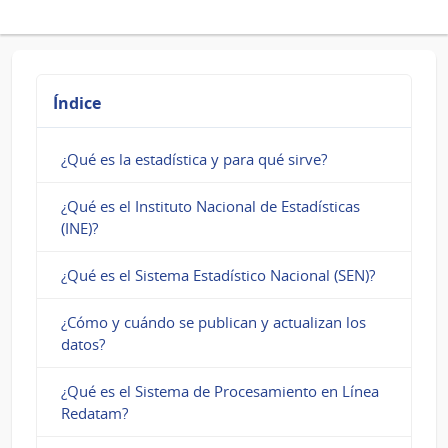
es
el
Índice
de
Índice
Volumen
¿Qué es la estadística y para qué sirve?
Físico
de
¿Qué es el Instituto Nacional de Estadísticas
(INE)?
la
Industria
¿Qué es el Sistema Estadístico Nacional (SEN)?
Manufacturera
¿Cómo y cuándo se publican y actualizan los
(IVFIM)?
datos?
¿Qué es el Sistema de Procesamiento en Línea
Redatam?