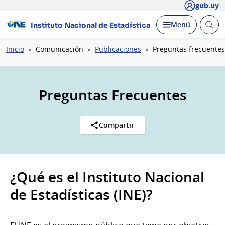
gub.uy
Abrir
Desplegar
Menú
Instituto Nacional de Estadística
busc
Ruta
Inicio
Comunicación
Publicaciones
Preguntas frecuentes
de
navegación
Preguntas Frecuentes
Compartir
¿Qué es el Instituto Nacional
de Estadísticas (INE)?