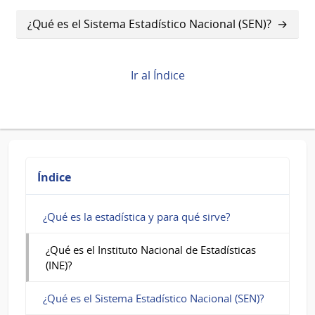
transversales
de
¿Qué es el Sistema Estadístico Nacional (SEN)?
Book
para
Ir al Índice
¿Qué
es
el
Instituto
Índice
Nacional
de
¿Qué es la estadística y para qué sirve?
Estadísticas
¿Qué es el Instituto Nacional de Estadísticas
(INE)?
(INE)?
¿Qué es el Sistema Estadístico Nacional (SEN)?