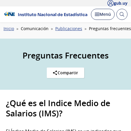
gub.uy
Abrir
Desplegar
Menú
Instituto Nacional de Estadística
busc
Ruta
Inicio
Comunicación
Publicaciones
Preguntas frecuentes
de
navegación
Preguntas Frecuentes
Compartir
¿Qué es el Indice Medio de
Salarios (IMS)?