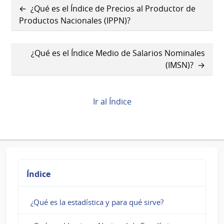
Enlaces
¿Qué es el Índice de Precios al Productor de
transversales
Productos Nacionales (IPPN)?
de
¿Qué es el Índice Medio de Salarios Nominales
Book
(IMSN)?
para
¿Qué
Ir al Índice
es
el
Indice
Medio
Índice
de
Salarios
¿Qué es la estadística y para qué sirve?
(IMS)?