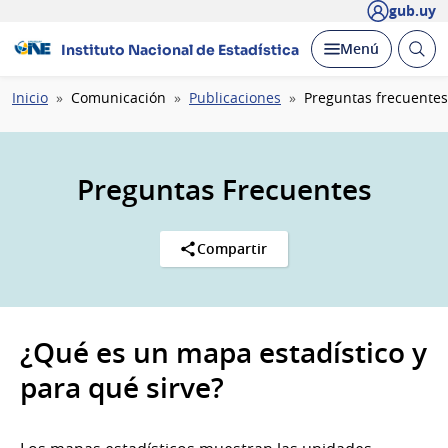
gub.uy
Abrir
Desplegar
Menú
Instituto Nacional de Estadística
busc
Ruta
Inicio
Comunicación
Publicaciones
Preguntas frecuentes
de
navegación
Preguntas Frecuentes
Compartir
¿Qué es un mapa estadístico y
para qué sirve?