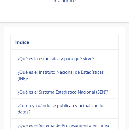
Ir al Índice
Book
para
¿Qué
es
Índice
un
mapa
¿Qué es la estadística y para qué sirve?
estadístico
¿Qué es el Instituto Nacional de Estadísticas
y
(INE)?
para
¿Qué es el Sistema Estadístico Nacional (SEN)?
qué
¿Cómo y cuándo se publican y actualizan los
sirve?
datos?
¿Qué es el Sistema de Procesamiento en Línea