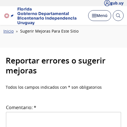
gub.uy
Florida
Gobierno Departamental
Abrir
Desplegar
Menú
Bicentenario
Independencia
busc
Uruguay
Ruta
Inicio
Sugerir Mejoras Para Este Sitio
de
navegación
Reportar errores o sugerir
mejoras
Todos los campos indicados con * son obligatorios
Comentario: *