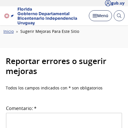
gub.uy
Florida
Gobierno Departamental
Abrir
Desplegar
Menú
Bicentenario
Independencia
busc
Uruguay
Ruta
Inicio
Sugerir Mejoras Para Este Sitio
de
navegación
Reportar errores o sugerir
mejoras
Todos los campos indicados con * son obligatorios
Comentario: *