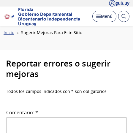
gub.uy
Florida
Gobierno Departamental
Abrir
Desplegar
Menú
Bicentenario
Independencia
busc
Uruguay
Ruta
Inicio
Sugerir Mejoras Para Este Sitio
de
navegación
Reportar errores o sugerir
mejoras
Todos los campos indicados con * son obligatorios
Comentario: *