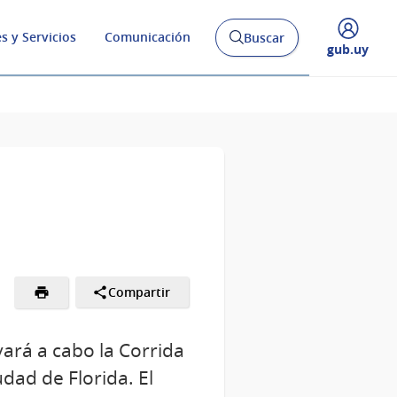
s y Servicios
Comunicación
Buscar
Abrir
Desplegar
gub.uy
buscador
menú
y
de
Compartir
ará a cabo la Corrida
dad de Florida. El