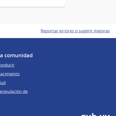
Reportar errores o sugerir mejoras
 la comunidad
conducir
nacimiento
lud
anipulación de