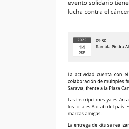
evento solidario tiene
lucha contra el cáncer 
09:30
2025
14
Rambla Piedra Alt
SEP
14
de
Sep
La actividad cuenta con el
del
colaboración de múltiples fi
2025
Saravia, frente a la Plaza Ca
Las inscripciones ya están 
los locales Abitab del país. 
marcas amigas.
La entrega de kits se realiza