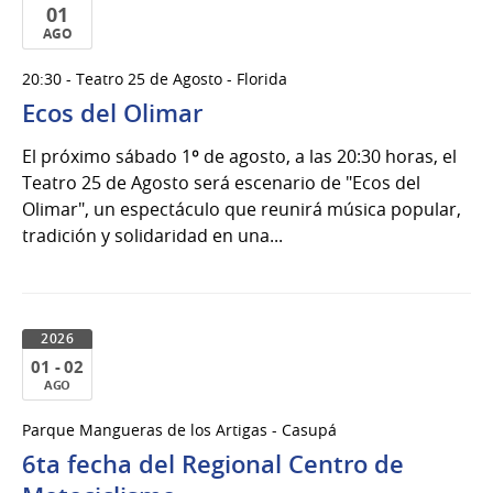
01
AGO
01
20:30 - Teatro 25 de Agosto - Florida
de
Ecos del Olimar
Ago
del
El próximo sábado 1º de agosto, a las 20:30 horas, el
2026
Teatro 25 de Agosto será escenario de "Ecos del
Olimar", un espectáculo que reunirá música popular,
tradición y solidaridad en una...
2026
01 - 02
AGO
01
Parque Mangueras de los Artigas - Casupá
al
6ta fecha del Regional Centro de
02
de