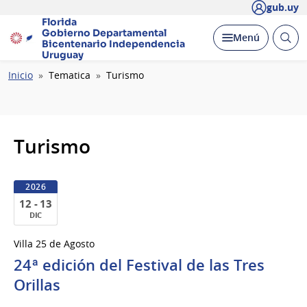
gub.uy
Florida
Gobierno Departamental
Abrir
Desplegar
Menú
Bicentenario
Independencia
busc
Uruguay
Ruta
Inicio
Tematica
Turismo
de
navegación
Turismo
2026
12 - 13
DIC
12
Villa 25 de Agosto
al
24ª edición del Festival de las Tres
13
de
Orillas
Dic