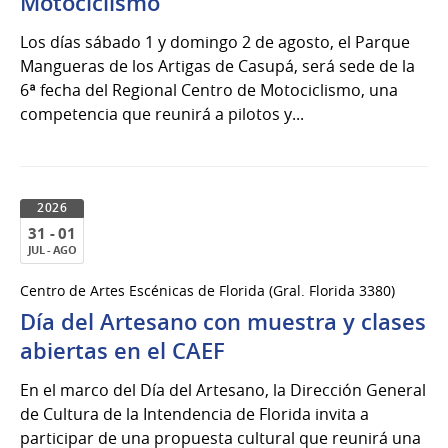
Motociclismo
Ago
Los días sábado 1 y domingo 2 de agosto, el Parque
del
Mangueras de los Artigas de Casupá, será sede de la
2026
6ª fecha del Regional Centro de Motociclismo, una
competencia que reunirá a pilotos y...
2026
31 - 01
JUL - AGO
31
Centro de Artes Escénicas de Florida (Gral. Florida 3380)
al
Día del Artesano con muestra y clases
01
de
abiertas en el CAEF
Jul
En el marco del Día del Artesano, la Dirección General
del
de Cultura de la Intendencia de Florida invita a
2026
participar de una propuesta cultural que reunirá una