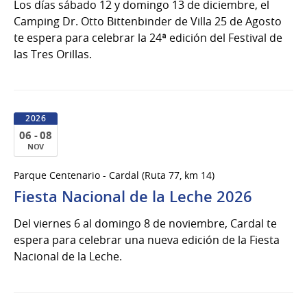
Los días sábado 12 y domingo 13 de diciembre, el
del
Camping Dr. Otto Bittenbinder de Villa 25 de Agosto
2026
te espera para celebrar la 24ª edición del Festival de
las Tres Orillas.
2026
06 - 08
NOV
06
Parque Centenario - Cardal (Ruta 77, km 14)
al
Fiesta Nacional de la Leche 2026
08
de
Del viernes 6 al domingo 8 de noviembre, Cardal te
Nov
espera para celebrar una nueva edición de la Fiesta
del
Nacional de la Leche.
2026