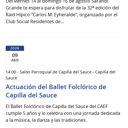
Del viernes 14 al domingo 16 de agosto Sarandí
del
Grande te espera para disfrutar de la 32ª edición del
2026
Raid Hípico "Carlos M. Eyheralde", organizado por el
Club Social Residentes de...
2026
09
AGO
09
14:00 - Salón Parroquial de Capilla del Sauce - Capilla del
de
Sauce
Ago
Actuación del Ballet Folclórico de
del
Capilla del Sauce
2026
El Ballet Folclórico de Capilla del Sauce del CAEF
cumple 5 años y lo celebra con una jornada dedicada
a la música, la danza y las tradiciones.