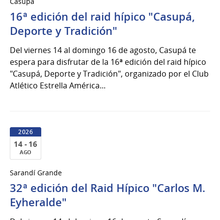
Casupá
al
16ª edición del raid hípico "Casupá,
16
de
Deporte y Tradición"
Ago
Del viernes 14 al domingo 16 de agosto, Casupá te
del
espera para disfrutar de la 16ª edición del raid hípico
2026
"Casupá, Deporte y Tradición", organizado por el Club
Atlético Estrella América...
2026
14 - 16
AGO
14
Sarandí Grande
al
32ª edición del Raid Hípico "Carlos M.
16
de
Eyheralde"
Ago