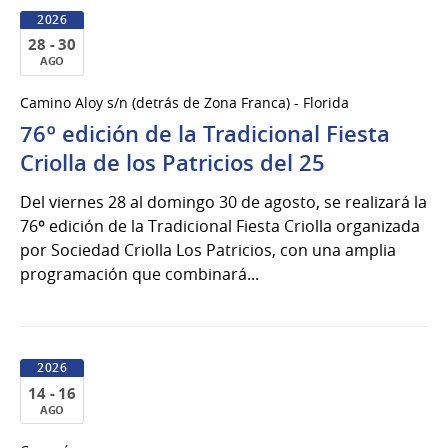
2026
28 - 30
AGO
28
Camino Aloy s/n (detrás de Zona Franca) - Florida
al
76º edición de la Tradicional Fiesta
30
de
Criolla de los Patricios del 25
Ago
Del viernes 28 al domingo 30 de agosto, se realizará la
del
76º edición de la Tradicional Fiesta Criolla organizada
2026
por Sociedad Criolla Los Patricios, con una amplia
programación que combinará...
2026
14 - 16
AGO
14