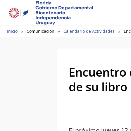
Florida
Gobierno Departamental
Bicentenario
Independencia
Uruguay
Ruta
Inicio
Comunicación
Calendario de Actividades
Enc
de
navegación
Encuentro 
de su libro
El próximo jueves 12 d