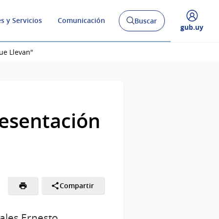
s y Servicios
Comunicación
Buscar
Abrir
Desplegar
gub.uy
buscador
menú
y
de
ue Llevan"
resentación
Compartir
uales Ernesto