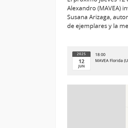
Alexandro (MAVEA) inv
Susana Arizaga, autora
de ejemplares y la me
18:00
2025
12
MAVEA Florida (Ur
JUN
12
de
Jun
del
2025