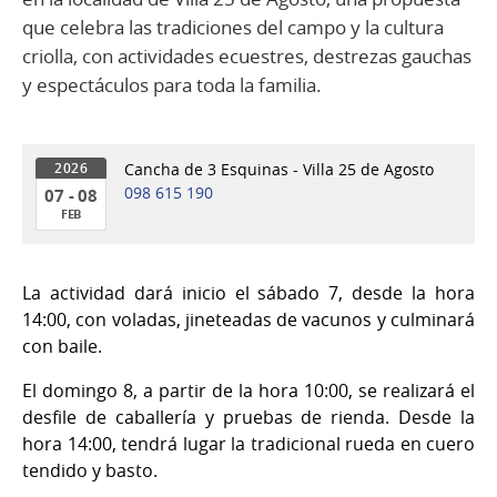
que celebra las tradiciones del campo y la cultura
criolla, con actividades ecuestres, destrezas gauchas
y espectáculos para toda la familia.
Cancha de 3 Esquinas - Villa 25 de Agosto
2026
098 615 190
07 - 08
FEB
07
al
La actividad dará inicio el sábado 7, desde la hora
08
14:00, con voladas, jineteadas de vacunos y culminará
de
con baile.
Feb
del
El domingo 8, a partir de la hora 10:00, se realizará el
2026
desfile de caballería y pruebas de rienda. Desde la
hora 14:00, tendrá lugar la tradicional rueda en cuero
tendido y basto.