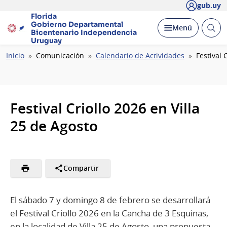
gub.uy
Florida
Gobierno Departamental
Abrir
Desplegar
Menú
Bicentenario
Independencia
busc
Uruguay
Ruta
Inicio
Comunicación
Calendario de Actividades
Festival 
de
navegación
Festival Criollo 2026 en Villa
25 de Agosto
Compartir
El sábado 7 y domingo 8 de febrero se desarrollará
el Festival Criollo 2026 en la Cancha de 3 Esquinas,
en la localidad de Villa 25 de Agosto, una propuesta