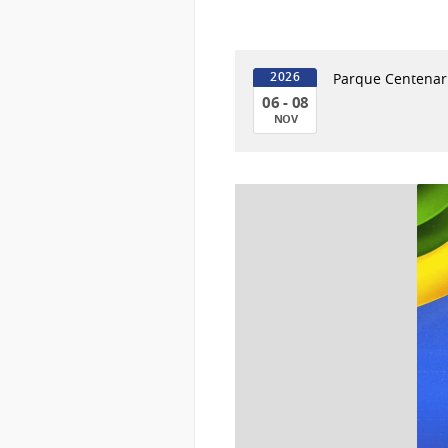
Parque Centenari
2026
06 - 08
NOV
06
al
08
de
Nov
del
2026