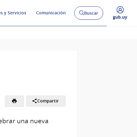
s y Servicios
Comunicación
Buscar
Abrir
Desplegar
gub.uy
buscador
menú
y
de
Compartir
lebrar una nueva