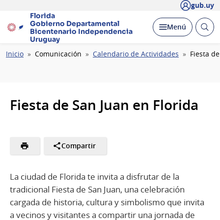
gub.uy
Florida
Gobierno Departamental
Abrir
Desplegar
Menú
Bicentenario
Independencia
busc
Uruguay
Ruta
Inicio
Comunicación
Calendario de Actividades
Fiesta de
de
navegación
Fiesta de San Juan en Florida
Compartir
La ciudad de Florida te invita a disfrutar de la
tradicional Fiesta de San Juan, una celebración
cargada de historia, cultura y simbolismo que invita
a vecinos y visitantes a compartir una jornada de