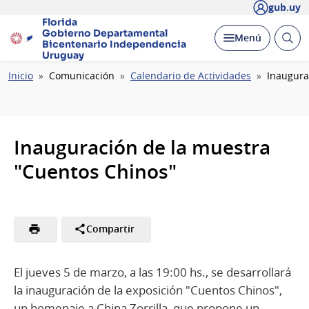
gub.uy
Florida
Gobierno Departamental
Abrir
Desplegar
Menú
Bicentenario
Independencia
busc
Uruguay
Ruta
Inicio
Comunicación
Calendario de Actividades
Inaugura
de
navegación
Inauguración de la muestra
"Cuentos Chinos"
Compartir
El jueves 5 de marzo, a las 19:00 hs., se desarrollará
la inauguración de la exposición "Cuentos Chinos",
un homenaje a China Zorrilla, que propone un