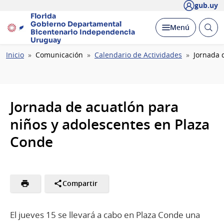
gub.uy
Florida
Gobierno Departamental
Abrir
Desplegar
Menú
Bicentenario
Independencia
busc
Uruguay
Ruta
Inicio
Comunicación
Calendario de Actividades
Jornada 
de
navegación
Jornada de acuatlón para
niños y adolescentes en Plaza
Conde
Compartir
El jueves 15 se llevará a cabo en Plaza Conde una