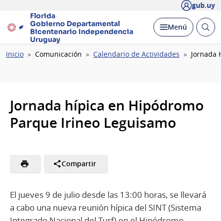
gub.uy
Florida
Gobierno Departamental
Abrir
Desplegar
Menú
Bicentenario
Independencia
busc
Uruguay
Ruta
Inicio
Comunicación
Calendario de Actividades
Jornada 
de
navegación
Jornada hípica en Hipódromo
Parque Irineo Leguisamo
Compartir
El jueves 9 de julio desde las 13:00 horas, se llevará
a cabo una nueva reunión hípica del SINT (Sistema
Integrado Nacional del Turf) en el Hipódromo