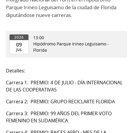
Parque Irineo Leguisamo de la ciudad de Florida
diputándose nueve carreras.
13:00
2026
09
Hipódromo Parque Irineo Leguisamo -
JUL
Florida
09
de
Detalles:
Jul
del
Carrera 1: PREMIO: 4 DE JULIO - DÍA INTERNACIONAL
2026
DE LAS COOPERATIVAS
Carrera 2: PREMIO: GRUPO RECICLARTE FLORIDA
Carrera 3: PREMIO: 99 AÑOS DEL PRIMER VOTO
FEMENINO EN SUDAMÉRICA
Carrera 4: PREMIO: RAICES AFRO - MES DE LA