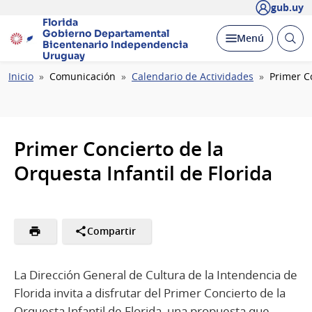
gub.uy
Florida
Gobierno Departamental
Abrir
Desplegar
Menú
Bicentenario
Independencia
busc
Uruguay
Ruta
Inicio
Comunicación
Calendario de Actividades
Primer Co
de
navegación
Primer Concierto de la
Orquesta Infantil de Florida
Compartir
La Dirección General de Cultura de la Intendencia de
Florida invita a disfrutar del Primer Concierto de la
Orquesta Infantil de Florida, una propuesta que