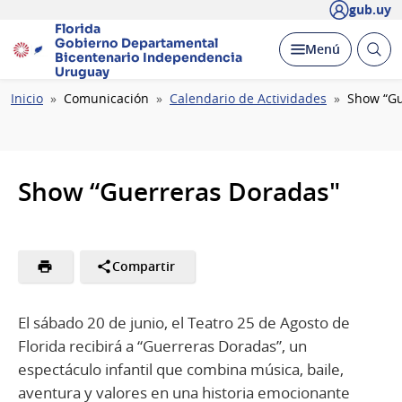
gub.uy
Florida
Gobierno Departamental
Abrir
Desplegar
Menú
Bicentenario
Independencia
busc
Uruguay
Ruta
Inicio
Comunicación
Calendario de Actividades
Show “Gu
de
navegación
Show “Guerreras Doradas"
Compartir
El sábado 20 de junio, el Teatro 25 de Agosto de
Florida recibirá a “Guerreras Doradas”, un
espectáculo infantil que combina música, baile,
aventura y valores en una historia emocionante