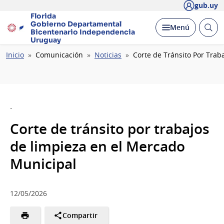
gub.uy
Florida
Gobierno Departamental
Abrir
Desplegar
Menú
Bicentenario
Independencia
busc
Uruguay
Ruta
Inicio
Comunicación
Noticias
Corte de Tránsito Por Trab
de
navegación
.
Corte de tránsito por trabajos
de limpieza en el Mercado
Municipal
12/05/2026
Compartir