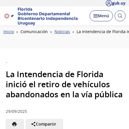
gub.uy
Florida
Gobierno Departamental
Abrir
Desplegar
Menú
Bicentenario
Independencia
busc
Uruguay
Ruta
Inicio
Comunicación
Noticias
La Intendencia de Florida 
de
navegación
.
La Intendencia de Florida
inició el retiro de vehículos
abandonados en la vía pública
29/09/2025
Compartir