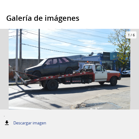
Galería de imágenes
1
/
6
.
:
Descargar imagen
.