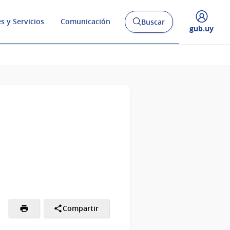
s y Servicios
Comunicación
Buscar
Abrir
Desplegar
gub.uy
buscador
menú
y
de
Compartir