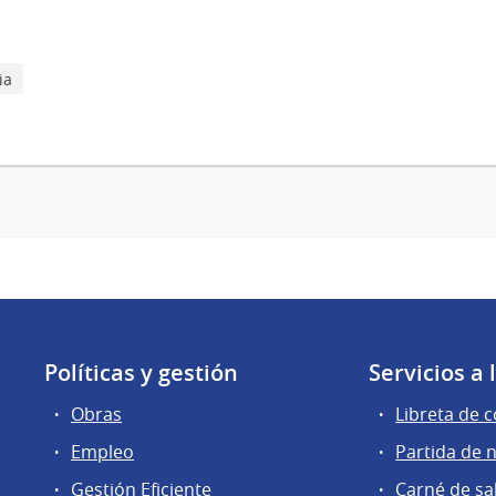
ia
Políticas y gestión
Servicios a
Obras
Libreta de 
Empleo
Partida de 
Gestión Eficiente
Carné de sa