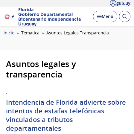
gub.uy
Florida
Gobierno Departamental
Abrir
Desplegar
Menú
Bicentenario
Independencia
busc
Uruguay
Ruta
Inicio
Tematica
Asuntos Legales Transparencia
de
navegación
Asuntos legales y
transparencia
.
Intendencia de Florida advierte sobre
intentos de estafas telefónicas
vinculados a tributos
departamentales