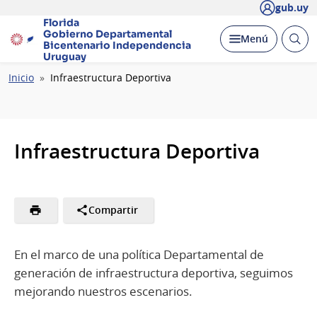
gub.uy
Florida
Gobierno Departamental
Abrir
Desplegar
Menú
Bicentenario
Independencia
busc
Uruguay
Ruta
Inicio
Infraestructura Deportiva
de
navegación
Infraestructura Deportiva
Compartir
En el marco de una política Departamental de
generación de infraestructura deportiva, seguimos
mejorando nuestros escenarios.