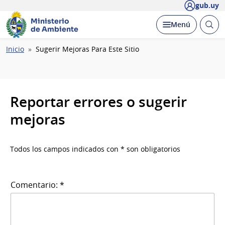
gub.uy
Ministerio
Abrir
Desplegar
Menú
de Ambiente
busc
Ruta
Inicio
Sugerir Mejoras Para Este Sitio
de
navegación
Reportar errores o sugerir
mejoras
Todos los campos indicados con * son obligatorios
Comentario: *