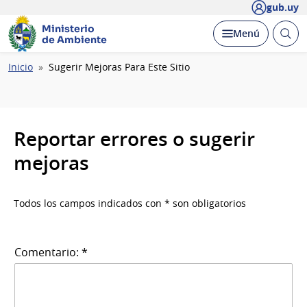
gub.uy
Ministerio
Abrir
Desplegar
Menú
de Ambiente
busc
Ruta
Inicio
Sugerir Mejoras Para Este Sitio
de
navegación
Reportar errores o sugerir
mejoras
Todos los campos indicados con * son obligatorios
Comentario: *