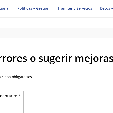
cional
Políticas y Gestión
Trámites y Servicios
Datos y
rrores o sugerir mejora
 * son obligatorios
entario: *