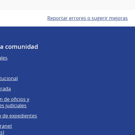
Reportar errores o sugerir mejoras
 la comunidad
ales
tucional
trada
 de oficios y
es judiciales
 de expedientes
tranet
s)