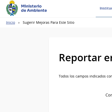
Ministerio
Institu
de Ambiente
Ruta
Inicio
Sugerir Mejoras Para Este Sitio
de
navegación
Reportar e
Todos los campos indicados con
Com