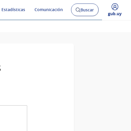
 Estadísticas
Comunicación
Buscar
Abrir
Desplegar
gub.uy
buscador
menú
y
de
s