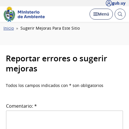
gub.uy
Ministerio
Abrir
Desplegar
Menú
de Ambiente
busc
Ruta
Inicio
Sugerir Mejoras Para Este Sitio
de
navegación
Reportar errores o sugerir
mejoras
Todos los campos indicados con * son obligatorios
Comentario: *