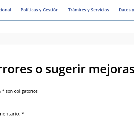
cional
Políticas y Gestión
Trámites y Servicios
Datos y
rrores o sugerir mejora
 * son obligatorios
entario: *