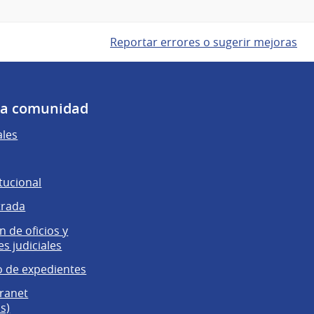
Reportar errores o sugerir mejoras
 la comunidad
ales
tucional
trada
 de oficios y
es judiciales
 de expedientes
tranet
s)