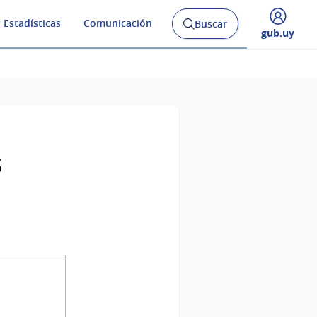
 Estadísticas
Comunicación
Buscar
Abrir
Desplegar
gub.uy
buscador
menú
y
de
s