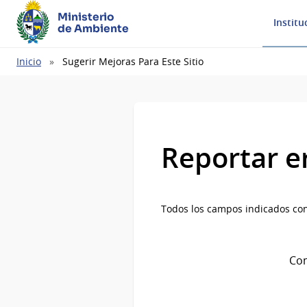
Ministerio
Institu
de Ambiente
Ruta
Inicio
Sugerir Mejoras Para Este Sitio
de
navegación
Reportar e
Todos los campos indicados con
Com